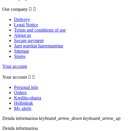
Our company


Delivery
Legal Notice
Terms and conditions of use
About us
Secure payment
Jarri gurekin harremanetan
Sitemap
Stores
Your account
Your account


Personal info
Orders
Kreditu-oharra
Helbideak
My alerts
Denda informazioa
keyboard_arrow_down
keyboard_arrow_up
Denda informazioa