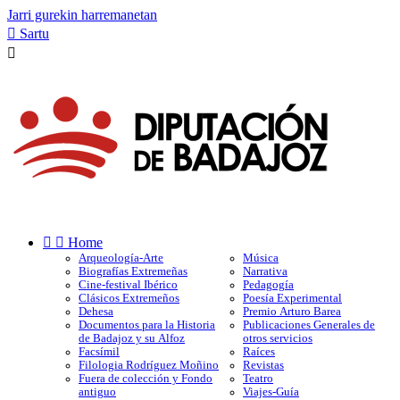
Jarri gurekin harremanetan

Sartu



Home
Arqueología-Arte
Música
Biografías Extremeñas
Narrativa
Cine-festival Ibérico
Pedagogía
Clásicos Extremeños
Poesía Experimental
Dehesa
Premio Arturo Barea
Documentos para la Historia
Publicaciones Generales de
de Badajoz y su Alfoz
otros servicios
Facsímil
Raíces
Filologia Rodríguez Moñino
Revistas
Fuera de colección y Fondo
Teatro
antiguo
Viajes-Guía