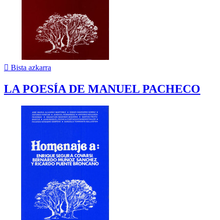

Bista azkarra
LA POESÍA DE MANUEL PACHECO