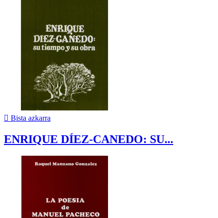

Bista azkarra
ENRIQUE DÍEZ-CANEDO: SU...