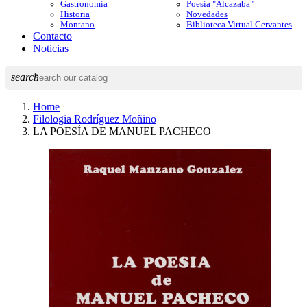
Gastronomía
Poesía "Alcazaba"
Historia
Novedades
Montano
Biblioteca Virtual Cervantes
Contacto
Noticias
search
Home
Filologia Rodríguez Moñino
LA POESÍA DE MANUEL PACHECO