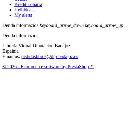
Kreditu-oharra
Helbideak
My alerts
Denda informazioa
keyboard_arrow_down
keyboard_arrow_up
Denda informazioa
Librería Virtual Diputación Badajoz
Espainia
Email us:
pedidoslibros@dip-badajoz.es
© 2026 - Ecommerce software by PrestaShop™