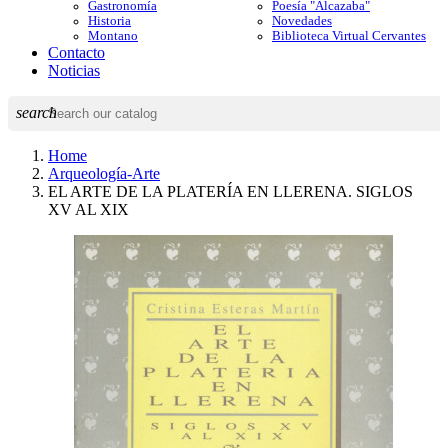
Gastronomía
Poesía "Alcazaba"
Historia
Novedades
Montano
Biblioteca Virtual Cervantes
Contacto
Noticias
search
Home
Arqueología-Arte
EL ARTE DE LA PLATERÍA EN LLERENA. SIGLOS
XV AL XIX