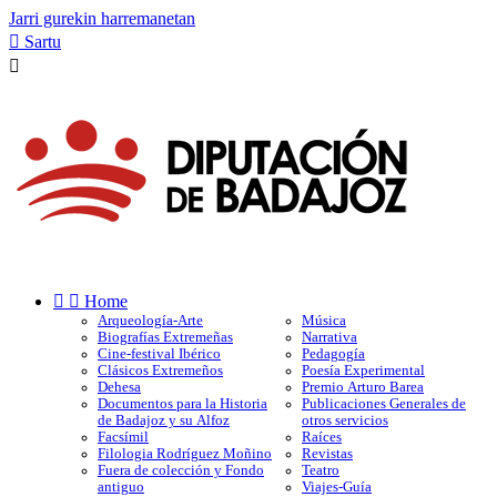
Jarri gurekin harremanetan

Sartu



Home
Arqueología-Arte
Música
Biografías Extremeñas
Narrativa
Cine-festival Ibérico
Pedagogía
Clásicos Extremeños
Poesía Experimental
Dehesa
Premio Arturo Barea
Documentos para la Historia
Publicaciones Generales de
de Badajoz y su Alfoz
otros servicios
Facsímil
Raíces
Filologia Rodríguez Moñino
Revistas
Fuera de colección y Fondo
Teatro
antiguo
Viajes-Guía