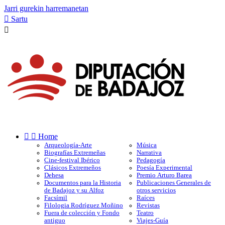
Jarri gurekin harremanetan

Sartu



Home
Arqueología-Arte
Música
Biografías Extremeñas
Narrativa
Cine-festival Ibérico
Pedagogía
Clásicos Extremeños
Poesía Experimental
Dehesa
Premio Arturo Barea
Documentos para la Historia
Publicaciones Generales de
de Badajoz y su Alfoz
otros servicios
Facsímil
Raíces
Filologia Rodríguez Moñino
Revistas
Fuera de colección y Fondo
Teatro
antiguo
Viajes-Guía