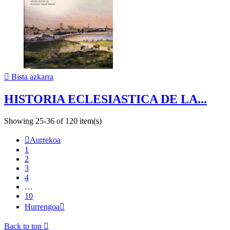

Bista azkarra
HISTORIA ECLESIASTICA DE LA...
Showing 25-36 of 120 item(s)

Aurrekoa
1
2
3
4
…
10
Hurrengoa

Back to top
