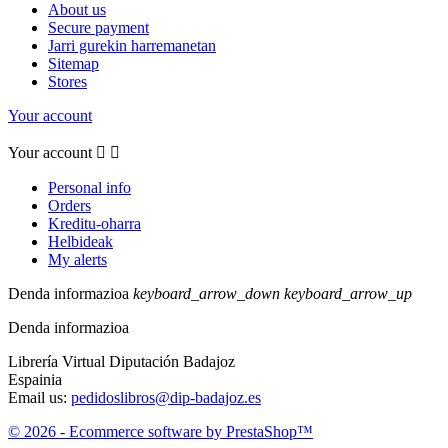
About us
Secure payment
Jarri gurekin harremanetan
Sitemap
Stores
Your account
Your account


Personal info
Orders
Kreditu-oharra
Helbideak
My alerts
Denda informazioa
keyboard_arrow_down
keyboard_arrow_up
Denda informazioa
Librería Virtual Diputación Badajoz
Espainia
Email us:
pedidoslibros@dip-badajoz.es
© 2026 - Ecommerce software by PrestaShop™