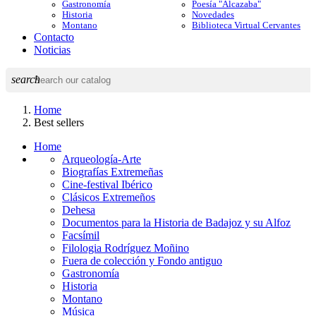
Gastronomía
Poesía "Alcazaba"
Historia
Novedades
Montano
Biblioteca Virtual Cervantes
Contacto
Noticias
search
Home
Best sellers
Home
Arqueología-Arte
Biografías Extremeñas
Cine-festival Ibérico
Clásicos Extremeños
Dehesa
Documentos para la Historia de Badajoz y su Alfoz
Facsímil
Filologia Rodríguez Moñino
Fuera de colección y Fondo antiguo
Gastronomía
Historia
Montano
Música