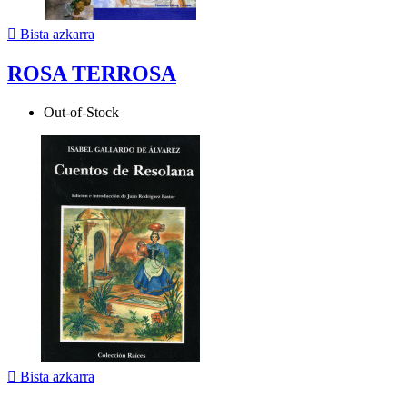

Bista azkarra
ROSA TERROSA
Out-of-Stock

Bista azkarra