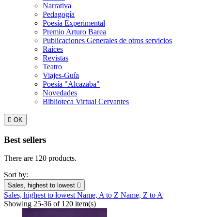
Narrativa
Pedagogía
Poesía Experimental
Premio Arturo Barea
Publicaciones Generales de otros servicios
Raíces
Revistas
Teatro
Viajes-Guía
Poesía "Alcazaba"
Novedades
Biblioteca Virtual Cervantes

OK
Best sellers
There are 120 products.
Sort by:
Sales, highest to lowest

Sales, highest to lowest
Name, A to Z
Name, Z to A
Showing 25-36 of 120 item(s)