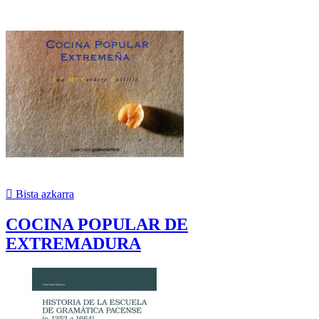

Bista azkarra
COCINA POPULAR DE
EXTREMADURA