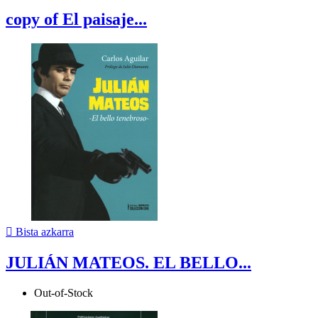
copy of El paisaje...

Bista azkarra
JULIÁN MATEOS. EL BELLO...
Out-of-Stock