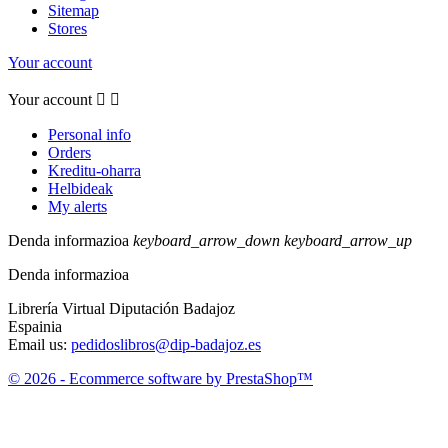
Sitemap
Stores
Your account
Your account


Personal info
Orders
Kreditu-oharra
Helbideak
My alerts
Denda informazioa
keyboard_arrow_down
keyboard_arrow_up
Denda informazioa
Librería Virtual Diputación Badajoz
Espainia
Email us:
pedidoslibros@dip-badajoz.es
© 2026 - Ecommerce software by PrestaShop™