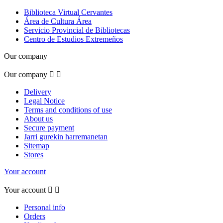
Biblioteca Virtual Cervantes
Área de Cultura Área
Servicio Provincial de Bibliotecas
Centro de Estudios Extremeños
Our company
Our company


Delivery
Legal Notice
Terms and conditions of use
About us
Secure payment
Jarri gurekin harremanetan
Sitemap
Stores
Your account
Your account


Personal info
Orders