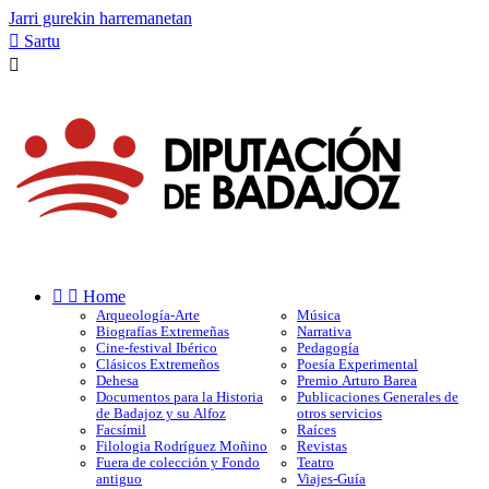
Jarri gurekin harremanetan

Sartu



Home
Arqueología-Arte
Música
Biografías Extremeñas
Narrativa
Cine-festival Ibérico
Pedagogía
Clásicos Extremeños
Poesía Experimental
Dehesa
Premio Arturo Barea
Documentos para la Historia
Publicaciones Generales de
de Badajoz y su Alfoz
otros servicios
Facsímil
Raíces
Filologia Rodríguez Moñino
Revistas
Fuera de colección y Fondo
Teatro
antiguo
Viajes-Guía