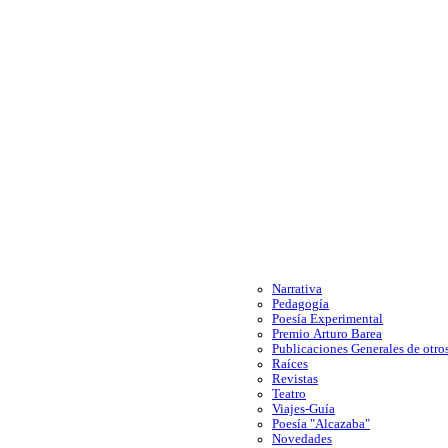
Narrativa
Pedagogía
Poesía Experimental
Premio Arturo Barea
Publicaciones Generales de otros
Raíces
Revistas
Teatro
Viajes-Guía
Poesía "Alcazaba"
Novedades