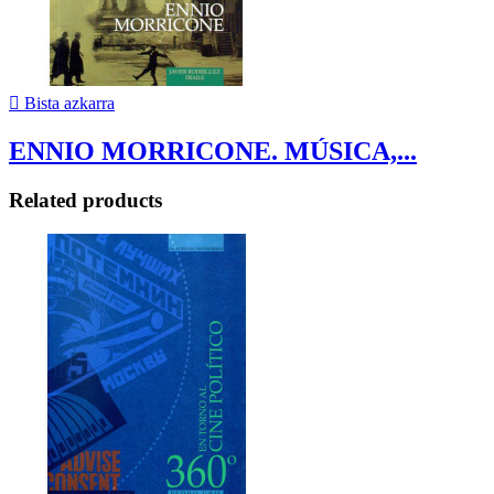

Bista azkarra
ENNIO MORRICONE. MÚSICA,...
Related products