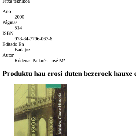
Fitxa teknikoa
Año
2000
Páginas
514
ISBN
978-84-7796-067-6
Editado En
Badajoz
Autor
Ródenas Pallarés. José Mª
Produktu hau erosi duten bezeroek hauxe e