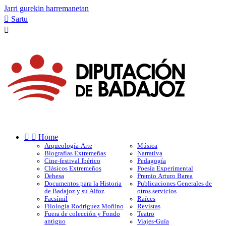
Jarri gurekin harremanetan

Sartu



Home
Arqueología-Arte
Música
Biografías Extremeñas
Narrativa
Cine-festival Ibérico
Pedagogía
Clásicos Extremeños
Poesía Experimental
Dehesa
Premio Arturo Barea
Documentos para la Historia
Publicaciones Generales de
de Badajoz y su Alfoz
otros servicios
Facsímil
Raíces
Filologia Rodríguez Moñino
Revistas
Fuera de colección y Fondo
Teatro
antiguo
Viajes-Guía