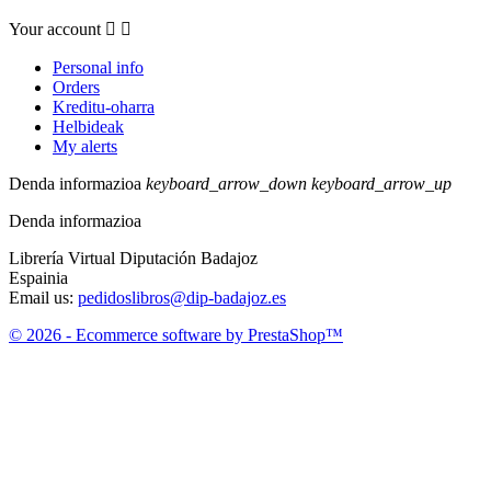
Your account


Personal info
Orders
Kreditu-oharra
Helbideak
My alerts
Denda informazioa
keyboard_arrow_down
keyboard_arrow_up
Denda informazioa
Librería Virtual Diputación Badajoz
Espainia
Email us:
pedidoslibros@dip-badajoz.es
© 2026 - Ecommerce software by PrestaShop™