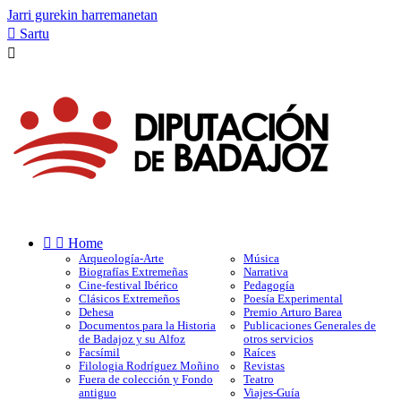
Jarri gurekin harremanetan

Sartu



Home
Arqueología-Arte
Música
Biografías Extremeñas
Narrativa
Cine-festival Ibérico
Pedagogía
Clásicos Extremeños
Poesía Experimental
Dehesa
Premio Arturo Barea
Documentos para la Historia
Publicaciones Generales de
de Badajoz y su Alfoz
otros servicios
Facsímil
Raíces
Filologia Rodríguez Moñino
Revistas
Fuera de colección y Fondo
Teatro
antiguo
Viajes-Guía