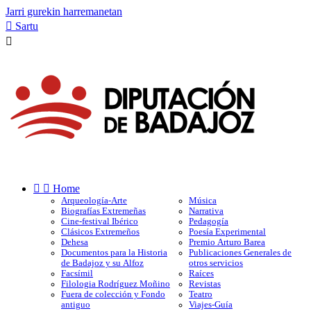
Jarri gurekin harremanetan

Sartu



Home
Arqueología-Arte
Música
Biografías Extremeñas
Narrativa
Cine-festival Ibérico
Pedagogía
Clásicos Extremeños
Poesía Experimental
Dehesa
Premio Arturo Barea
Documentos para la Historia
Publicaciones Generales de
de Badajoz y su Alfoz
otros servicios
Facsímil
Raíces
Filologia Rodríguez Moñino
Revistas
Fuera de colección y Fondo
Teatro
antiguo
Viajes-Guía