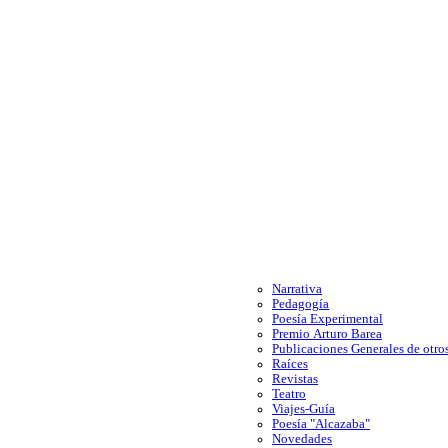
Narrativa
Pedagogía
Poesía Experimental
Premio Arturo Barea
Publicaciones Generales de otros
Raíces
Revistas
Teatro
Viajes-Guía
Poesía "Alcazaba"
Novedades