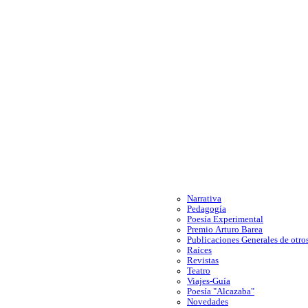
Narrativa
Pedagogía
Poesía Experimental
Premio Arturo Barea
Publicaciones Generales de otros
Raíces
Revistas
Teatro
Viajes-Guía
Poesía "Alcazaba"
Novedades