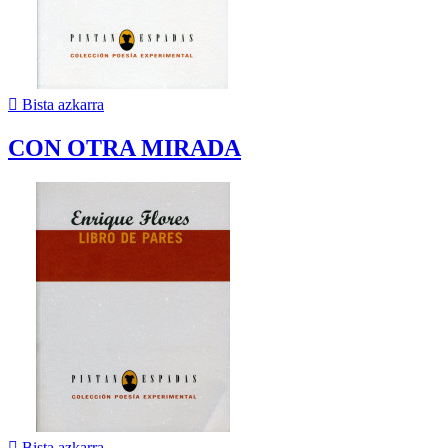

Bista azkarra
CON OTRA MIRADA

Bista azkarra