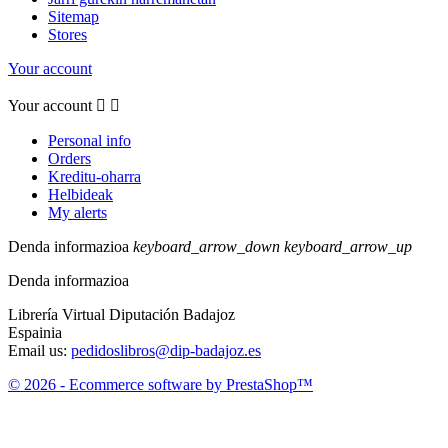
Sitemap
Stores
Your account
Your account


Personal info
Orders
Kreditu-oharra
Helbideak
My alerts
Denda informazioa
keyboard_arrow_down
keyboard_arrow_up
Denda informazioa
Librería Virtual Diputación Badajoz
Espainia
Email us:
pedidoslibros@dip-badajoz.es
© 2026 - Ecommerce software by PrestaShop™