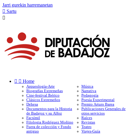
Jarri gurekin harremanetan

Sartu



Home
Arqueología-Arte
Música
Biografías Extremeñas
Narrativa
Cine-festival Ibérico
Pedagogía
Clásicos Extremeños
Poesía Experimental
Dehesa
Premio Arturo Barea
Documentos para la Historia
Publicaciones Generales de
de Badajoz y su Alfoz
otros servicios
Facsímil
Raíces
Filologia Rodríguez Moñino
Revistas
Fuera de colección y Fondo
Teatro
antiguo
Viajes-Guía