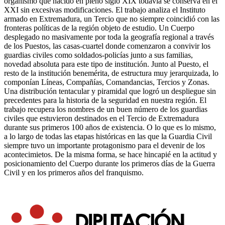
organismo que nacido en pleno siglo XIX todavía se conserva en el
XXI sin excesivas modificaciones. El trabajo analiza el Instituto
armado en Extremadura, un Tercio que no siempre coincidió con las
fronteras políticas de la región objeto de estudio. Un Cuerpo
desplegado no masivamente por toda la geografía regional a través
de los Puestos, las casas-cuartel donde comenzaron a convivir los
guardias civiles como soldados-policías junto a sus familias,
novedad absoluta para este tipo de institución. Junto al Puesto, el
resto de la institución benemérita, de estructura muy jerarquizada, lo
componían Líneas, Compañías, Comandancias, Tercios y Zonas.
Una distribución tentacular y piramidal que logró un despliegue sin
precedentes para la historia de la seguridad en nuestra región. El
trabajo recupera los nombres de un buen número de los guardias
civiles que estuvieron destinados en el Tercio de Extremadura
durante sus primeros 100 años de existencia. O lo que es lo mismo,
a lo largo de todas las etapas históricas en las que la Guardia Civil
siempre tuvo un importante protagonismo para el devenir de los
acontecimietos. De la misma forma, se hace hincapié en la actitud y
posicionamiento del Cuerpo durante los primeros días de la Guerra
Civil y en los primeros años del franquismo.