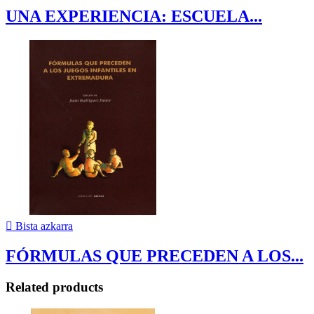
UNA EXPERIENCIA: ESCUELA...

Bista azkarra
FÓRMULAS QUE PRECEDEN A LOS...
Related products