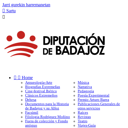
Jarri gurekin harremanetan

Sartu



Home
Arqueología-Arte
Música
Biografías Extremeñas
Narrativa
Cine-festival Ibérico
Pedagogía
Clásicos Extremeños
Poesía Experimental
Dehesa
Premio Arturo Barea
Documentos para la Historia
Publicaciones Generales de
de Badajoz y su Alfoz
otros servicios
Facsímil
Raíces
Filologia Rodríguez Moñino
Revistas
Fuera de colección y Fondo
Teatro
antiguo
Viajes-Guía