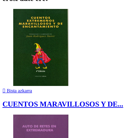

Bista azkarra
CUENTOS MARAVILLOSOS Y DE...