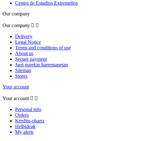
Centro de Estudios Extremeños
Our company
Our company


Delivery
Legal Notice
Terms and conditions of use
About us
Secure payment
Jarri gurekin harremanetan
Sitemap
Stores
Your account
Your account


Personal info
Orders
Kreditu-oharra
Helbideak
My alerts