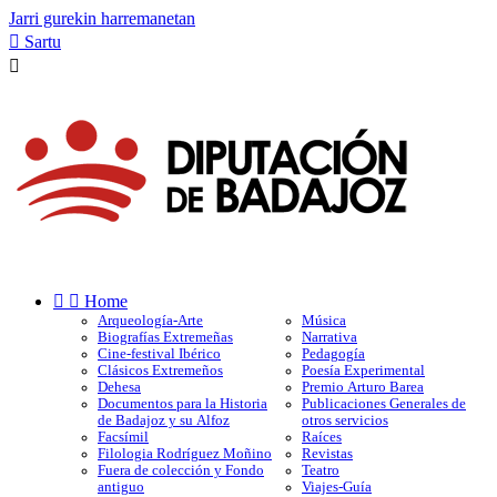
Jarri gurekin harremanetan

Sartu



Home
Arqueología-Arte
Música
Biografías Extremeñas
Narrativa
Cine-festival Ibérico
Pedagogía
Clásicos Extremeños
Poesía Experimental
Dehesa
Premio Arturo Barea
Documentos para la Historia
Publicaciones Generales de
de Badajoz y su Alfoz
otros servicios
Facsímil
Raíces
Filologia Rodríguez Moñino
Revistas
Fuera de colección y Fondo
Teatro
antiguo
Viajes-Guía