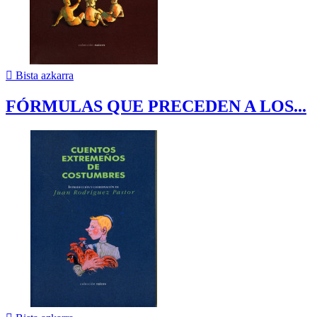

Bista azkarra
FÓRMULAS QUE PRECEDEN A LOS...