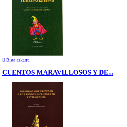

Bista azkarra
CUENTOS MARAVILLOSOS Y DE...