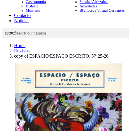
Gastronomía
Poesía "Alcazaba"
Historia
Novedades
Montano
Biblioteca Virtual Cervantes
Contacto
Noticias
search
Home
Revistas
copy of ESPACIO/ESPAÇO ESCRITO, Nº 25-26