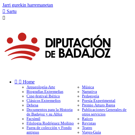
Jarri gurekin harremanetan

Sartu



Home
Arqueología-Arte
Música
Biografías Extremeñas
Narrativa
Cine-festival Ibérico
Pedagogía
Clásicos Extremeños
Poesía Experimental
Dehesa
Premio Arturo Barea
Documentos para la Historia
Publicaciones Generales de
de Badajoz y su Alfoz
otros servicios
Facsímil
Raíces
Filologia Rodríguez Moñino
Revistas
Fuera de colección y Fondo
Teatro
antiguo
Viajes-Guía