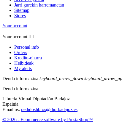
Jarri gurekin harremanetan
Sitemap
Stores
Your account
Your account


Personal info
Orders
Kreditu-oharra
Helbideak
My alerts
Denda informazioa
keyboard_arrow_down
keyboard_arrow_up
Denda informazioa
Librería Virtual Diputación Badajoz
Espainia
Email us:
pedidoslibros@dip-badajoz.es
© 2026 - Ecommerce software by PrestaShop™