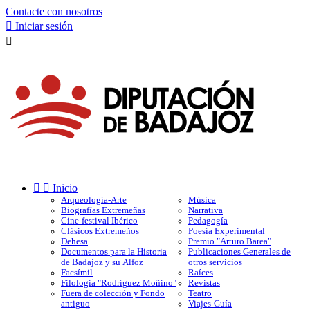
Contacte con nosotros

Iniciar sesión



Inicio
Arqueología-Arte
Música
Biografías Extremeñas
Narrativa
Cine-festival Ibérico
Pedagogía
Clásicos Extremeños
Poesía Experimental
Dehesa
Premio "Arturo Barea"
Documentos para la Historia
Publicaciones Generales de
de Badajoz y su Alfoz
otros servicios
Facsímil
Raíces
Filologia "Rodríguez Moñino"
Revistas
Fuera de colección y Fondo
Teatro
antiguo
Viajes-Guía