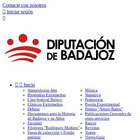
Contacte con nosotros

Iniciar sesión



Inicio
Arqueología-Arte
Música
Biografías Extremeñas
Narrativa
Cine-festival Ibérico
Pedagogía
Clásicos Extremeños
Poesía Experimental
Dehesa
Premio "Arturo Barea"
Documentos para la Historia
Publicaciones Generales de
de Badajoz y su Alfoz
otros servicios
Facsímil
Raíces
Filologia "Rodríguez Moñino"
Revistas
Fuera de colección y Fondo
Teatro
antiguo
Viajes-Guía