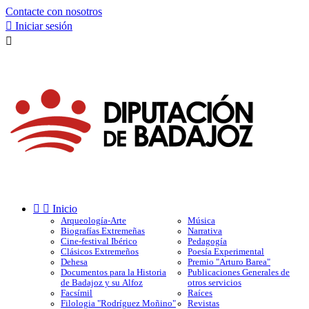
Contacte con nosotros

Iniciar sesión



Inicio
Arqueología-Arte
Música
Biografías Extremeñas
Narrativa
Cine-festival Ibérico
Pedagogía
Clásicos Extremeños
Poesía Experimental
Dehesa
Premio "Arturo Barea"
Documentos para la Historia
Publicaciones Generales de
de Badajoz y su Alfoz
otros servicios
Facsímil
Raíces
Filologia "Rodríguez Moñino"
Revistas