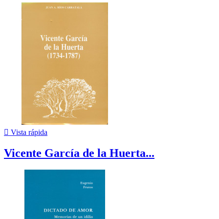

Vista rápida
Vicente García de la Huerta...