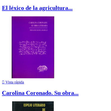
El léxico de la agricultura...

Vista rápida
Carolina Coronado. Su obra...