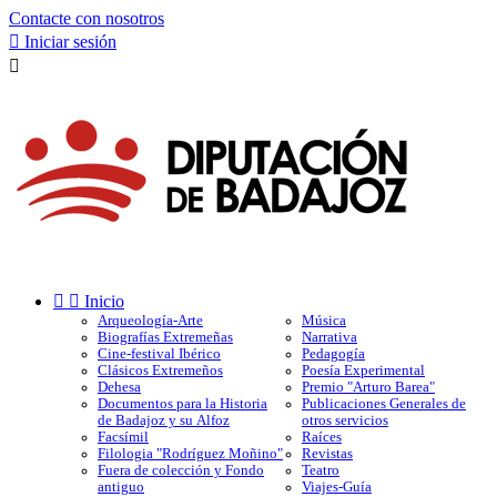
Contacte con nosotros

Iniciar sesión



Inicio
Arqueología-Arte
Música
Biografías Extremeñas
Narrativa
Cine-festival Ibérico
Pedagogía
Clásicos Extremeños
Poesía Experimental
Dehesa
Premio "Arturo Barea"
Documentos para la Historia
Publicaciones Generales de
de Badajoz y su Alfoz
otros servicios
Facsímil
Raíces
Filologia "Rodríguez Moñino"
Revistas
Fuera de colección y Fondo
Teatro
antiguo
Viajes-Guía