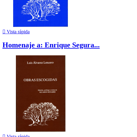

Vista rápida
Homenaje a: Enrique Segura...

Vista rápida