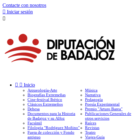
Contacte con nosotros

Iniciar sesión



Inicio
Arqueología-Arte
Música
Biografías Extremeñas
Narrativa
Cine-festival Ibérico
Pedagogía
Clásicos Extremeños
Poesía Experimental
Dehesa
Premio "Arturo Barea"
Documentos para la Historia
Publicaciones Generales de
de Badajoz y su Alfoz
otros servicios
Facsímil
Raíces
Filologia "Rodríguez Moñino"
Revistas
Fuera de colección y Fondo
Teatro
antiguo
Viajes-Guía