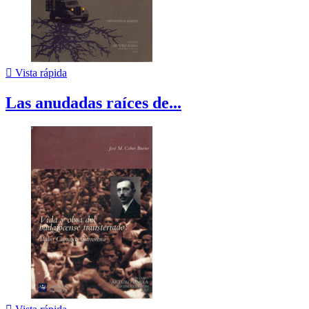

Vista rápida
Las anudadas raíces de...