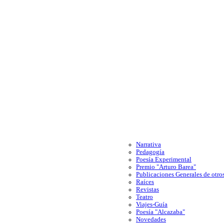
Narrativa
Pedagogía
Poesía Experimental
Premio "Arturo Barea"
Publicaciones Generales de otros
Raíces
Revistas
Teatro
Viajes-Guía
Poesía "Alcazaba"
Novedades