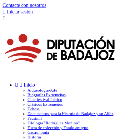
Contacte con nosotros

Iniciar sesión



Inicio
Arqueología-Arte
Biografías Extremeñas
Cine-festival Ibérico
Clásicos Extremeños
Dehesa
Documentos para la Historia de Badajoz y su Alfoz
Facsímil
Filologia "Rodríguez Moñino"
Fuera de colección y Fondo antiguo
Gastronomía
Historia