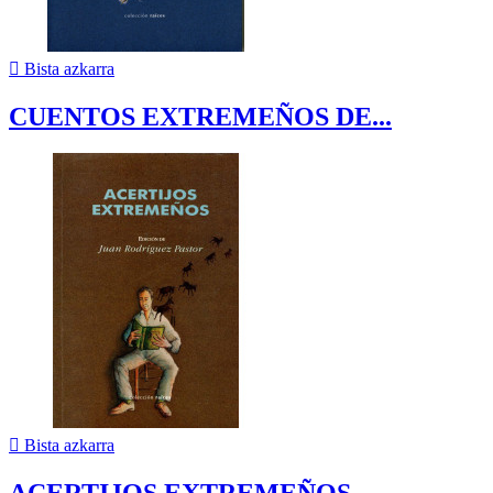

Bista azkarra
CUENTOS EXTREMEÑOS DE...

Bista azkarra