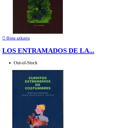

Bista azkarra
LOS ENTRAMADOS DE LA...
Out-of-Stock