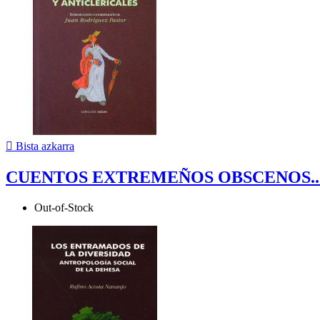

Bista azkarra
CUENTOS EXTREMEÑOS OBSCENOS..
Out-of-Stock