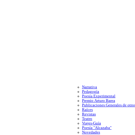
Narrativa
Pedagogía
Poesía Experimental
Premio Arturo Barea
Publicaciones Generales de otros
Raíces
Revistas
Teatro
Viajes-Guía
Poesía "Alcazaba"
Novedades