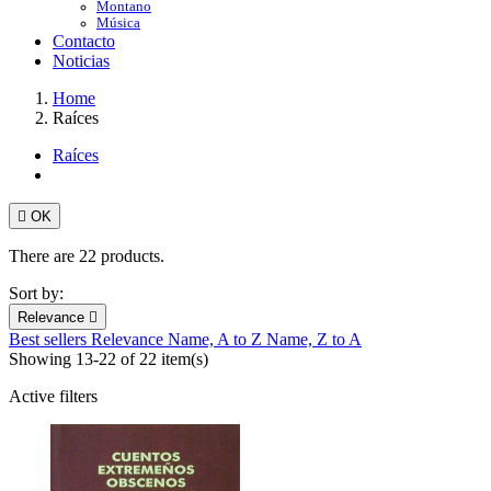
Montano
Música
Contacto
Noticias
Home
Raíces
Raíces

OK
There are 22 products.
Sort by:
Relevance

Best sellers
Relevance
Name, A to Z
Name, Z to A
Showing 13-22 of 22 item(s)
Active filters