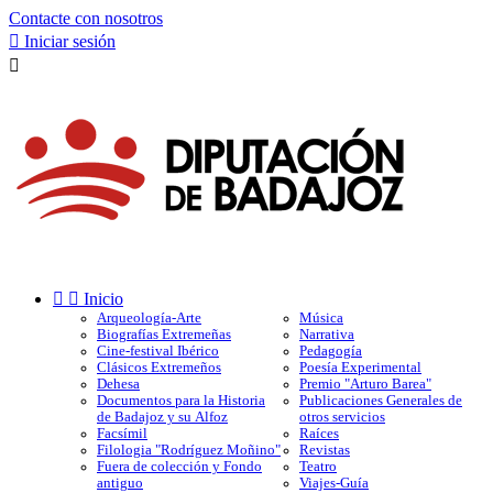
Contacte con nosotros

Iniciar sesión



Inicio
Arqueología-Arte
Música
Biografías Extremeñas
Narrativa
Cine-festival Ibérico
Pedagogía
Clásicos Extremeños
Poesía Experimental
Dehesa
Premio "Arturo Barea"
Documentos para la Historia
Publicaciones Generales de
de Badajoz y su Alfoz
otros servicios
Facsímil
Raíces
Filologia "Rodríguez Moñino"
Revistas
Fuera de colección y Fondo
Teatro
antiguo
Viajes-Guía