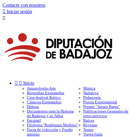
Contacte con nosotros

Iniciar sesión



Inicio
Arqueología-Arte
Música
Biografías Extremeñas
Narrativa
Cine-festival Ibérico
Pedagogía
Clásicos Extremeños
Poesía Experimental
Dehesa
Premio "Arturo Barea"
Documentos para la Historia
Publicaciones Generales de
de Badajoz y su Alfoz
otros servicios
Facsímil
Raíces
Filologia "Rodríguez Moñino"
Revistas
Fuera de colección y Fondo
Teatro
antiguo
Viajes-Guía