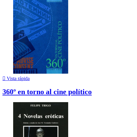

Vista rápida
360º en torno al cine político