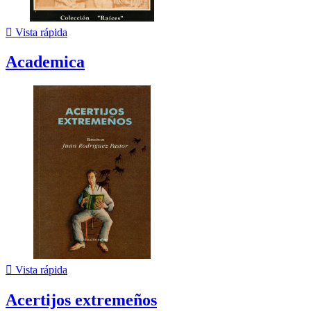

Vista rápida
Academica

Vista rápida
Acertijos extremeños