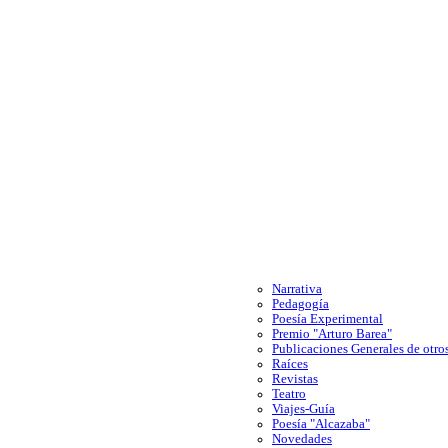
Narrativa
Pedagogía
Poesía Experimental
Premio "Arturo Barea"
Publicaciones Generales de otros
Raíces
Revistas
Teatro
Viajes-Guía
Poesía "Alcazaba"
Novedades