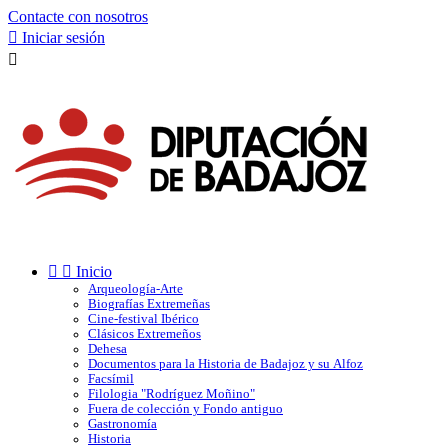
Contacte con nosotros

Iniciar sesión



Inicio
Arqueología-Arte
Biografías Extremeñas
Cine-festival Ibérico
Clásicos Extremeños
Dehesa
Documentos para la Historia de Badajoz y su Alfoz
Facsímil
Filologia "Rodríguez Moñino"
Fuera de colección y Fondo antiguo
Gastronomía
Historia