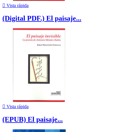

Vista rápida
(Digital PDF.) El paisaje...

Vista rápida
(EPUB) El paisaje...