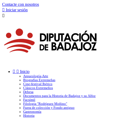
Contacte con nosotros

Iniciar sesión



Inicio
Arqueología-Arte
Biografías Extremeñas
Cine-festival Ibérico
Clásicos Extremeños
Dehesa
Documentos para la Historia de Badajoz y su Alfoz
Facsímil
Filologia "Rodríguez Moñino"
Fuera de colección y Fondo antiguo
Gastronomía
Historia