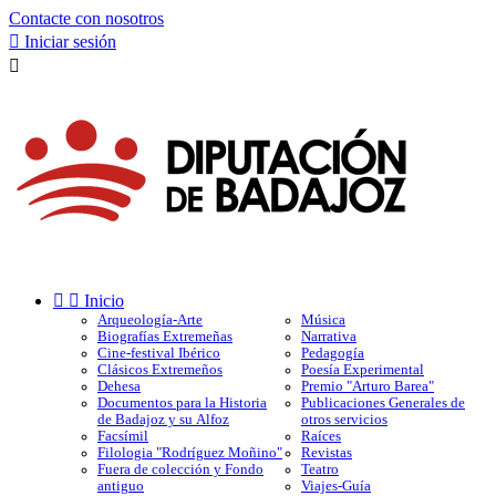
Contacte con nosotros

Iniciar sesión



Inicio
Arqueología-Arte
Música
Biografías Extremeñas
Narrativa
Cine-festival Ibérico
Pedagogía
Clásicos Extremeños
Poesía Experimental
Dehesa
Premio "Arturo Barea"
Documentos para la Historia
Publicaciones Generales de
de Badajoz y su Alfoz
otros servicios
Facsímil
Raíces
Filologia "Rodríguez Moñino"
Revistas
Fuera de colección y Fondo
Teatro
antiguo
Viajes-Guía