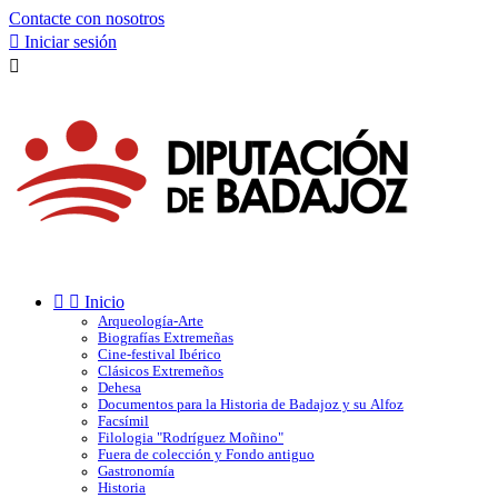
Contacte con nosotros

Iniciar sesión



Inicio
Arqueología-Arte
Biografías Extremeñas
Cine-festival Ibérico
Clásicos Extremeños
Dehesa
Documentos para la Historia de Badajoz y su Alfoz
Facsímil
Filologia "Rodríguez Moñino"
Fuera de colección y Fondo antiguo
Gastronomía
Historia