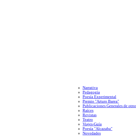
Narrativa
Pedagogía
Poesía Experimental
Premio "Arturo Barea"
Publicaciones Generales de otros
Raíces
Revistas
Teatro
Viajes-Guía
Poesía "Alcazaba"
Novedades