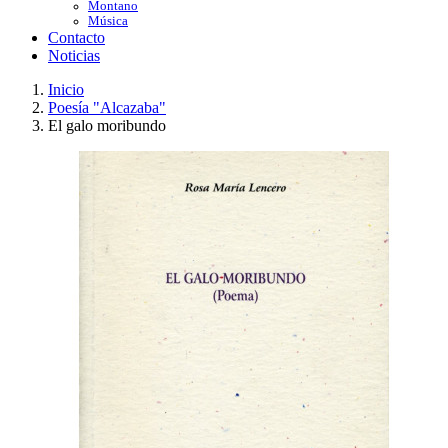
Montano
Música
Contacto
Noticias
Inicio
Poesía "Alcazaba"
El galo moribundo