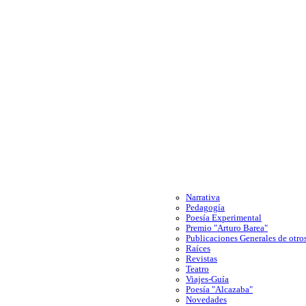
Narrativa
Pedagogía
Poesía Experimental
Premio "Arturo Barea"
Publicaciones Generales de otros
Raíces
Revistas
Teatro
Viajes-Guía
Poesía "Alcazaba"
Novedades