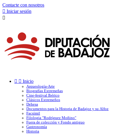
Contacte con nosotros

Iniciar sesión



Inicio
Arqueología-Arte
Biografías Extremeñas
Cine-festival Ibérico
Clásicos Extremeños
Dehesa
Documentos para la Historia de Badajoz y su Alfoz
Facsímil
Filologia "Rodríguez Moñino"
Fuera de colección y Fondo antiguo
Gastronomía
Historia