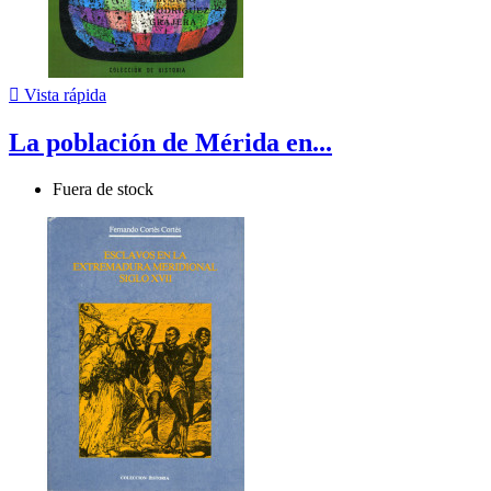

Vista rápida
La población de Mérida en...
Fuera de stock