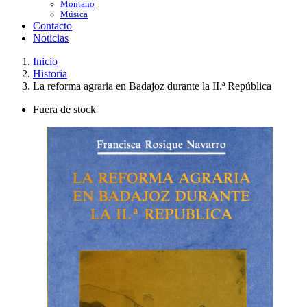
Montano
Música
Contacto
Noticias
Inicio
Historia
La reforma agraria en Badajoz durante la II.ª República
Fuera de stock