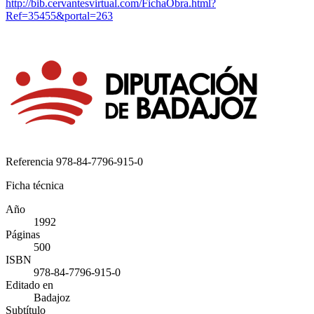
http://bib.cervantesvirtual.com/FichaObra.html?
Ref=35455&portal=263
Referencia
978-84-7796-915-0
Ficha técnica
Año
1992
Páginas
500
ISBN
978-84-7796-915-0
Editado en
Badajoz
Subtítulo