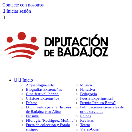
Contacte con nosotros

Iniciar sesión



Inicio
Arqueología-Arte
Música
Biografías Extremeñas
Narrativa
Cine-festival Ibérico
Pedagogía
Clásicos Extremeños
Poesía Experimental
Dehesa
Premio "Arturo Barea"
Documentos para la Historia
Publicaciones Generales de
de Badajoz y su Alfoz
otros servicios
Facsímil
Raíces
Filologia "Rodríguez Moñino"
Revistas
Fuera de colección y Fondo
Teatro
antiguo
Viajes-Guía