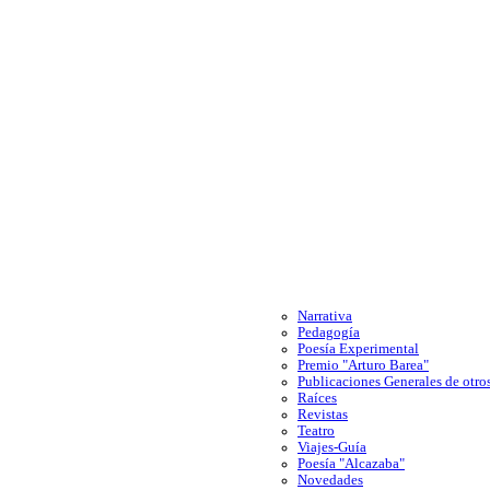
Narrativa
Pedagogía
Poesía Experimental
Premio "Arturo Barea"
Publicaciones Generales de otros
Raíces
Revistas
Teatro
Viajes-Guía
Poesía "Alcazaba"
Novedades