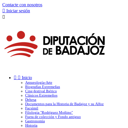
Contacte con nosotros

Iniciar sesión



Inicio
Arqueología-Arte
Biografías Extremeñas
Cine-festival Ibérico
Clásicos Extremeños
Dehesa
Documentos para la Historia de Badajoz y su Alfoz
Facsímil
Filologia "Rodríguez Moñino"
Fuera de colección y Fondo antiguo
Gastronomía
Historia