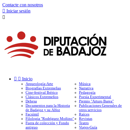
Contacte con nosotros

Iniciar sesión



Inicio
Arqueología-Arte
Música
Biografías Extremeñas
Narrativa
Cine-festival Ibérico
Pedagogía
Clásicos Extremeños
Poesía Experimental
Dehesa
Premio "Arturo Barea"
Documentos para la Historia
Publicaciones Generales de
de Badajoz y su Alfoz
otros servicios
Facsímil
Raíces
Filologia "Rodríguez Moñino"
Revistas
Fuera de colección y Fondo
Teatro
antiguo
Viajes-Guía