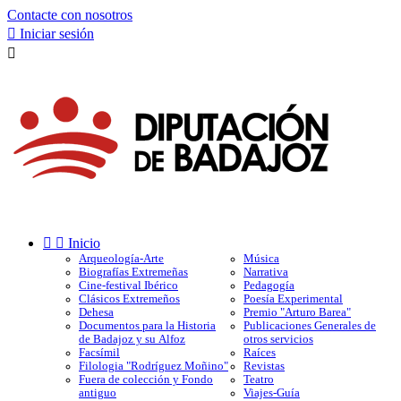
Contacte con nosotros

Iniciar sesión



Inicio
Arqueología-Arte
Música
Biografías Extremeñas
Narrativa
Cine-festival Ibérico
Pedagogía
Clásicos Extremeños
Poesía Experimental
Dehesa
Premio "Arturo Barea"
Documentos para la Historia
Publicaciones Generales de
de Badajoz y su Alfoz
otros servicios
Facsímil
Raíces
Filologia "Rodríguez Moñino"
Revistas
Fuera de colección y Fondo
Teatro
antiguo
Viajes-Guía