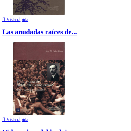

Vista rápida
Las anudadas raíces de...

Vista rápida