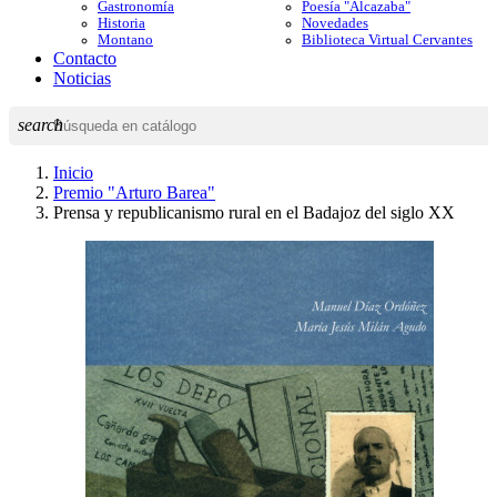
Gastronomía
Poesía "Alcazaba"
Historia
Novedades
Montano
Biblioteca Virtual Cervantes
Contacto
Noticias
search
Inicio
Premio "Arturo Barea"
Prensa y republicanismo rural en el Badajoz del siglo XX