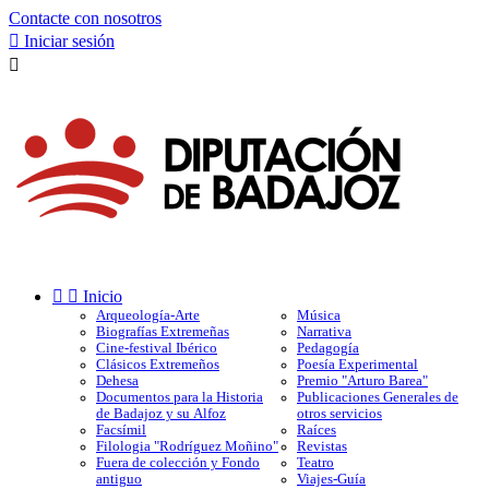
Contacte con nosotros

Iniciar sesión



Inicio
Arqueología-Arte
Música
Biografías Extremeñas
Narrativa
Cine-festival Ibérico
Pedagogía
Clásicos Extremeños
Poesía Experimental
Dehesa
Premio "Arturo Barea"
Documentos para la Historia
Publicaciones Generales de
de Badajoz y su Alfoz
otros servicios
Facsímil
Raíces
Filologia "Rodríguez Moñino"
Revistas
Fuera de colección y Fondo
Teatro
antiguo
Viajes-Guía