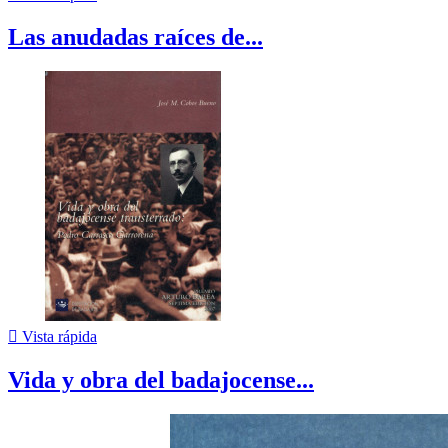
Las anudadas raíces de...

Vista rápida
Vida y obra del badajocense...