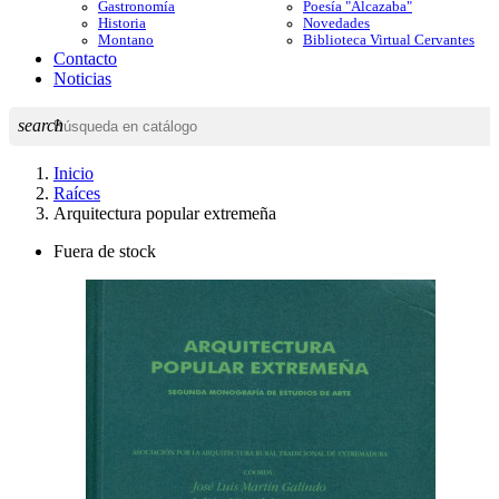
Gastronomía
Poesía "Alcazaba"
Historia
Novedades
Montano
Biblioteca Virtual Cervantes
Contacto
Noticias
search
Inicio
Raíces
Arquitectura popular extremeña
Fuera de stock