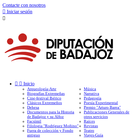
Contacte con nosotros

Iniciar sesión



Inicio
Arqueología-Arte
Música
Biografías Extremeñas
Narrativa
Cine-festival Ibérico
Pedagogía
Clásicos Extremeños
Poesía Experimental
Dehesa
Premio "Arturo Barea"
Documentos para la Historia
Publicaciones Generales de
de Badajoz y su Alfoz
otros servicios
Facsímil
Raíces
Filologia "Rodríguez Moñino"
Revistas
Fuera de colección y Fondo
Teatro
antiguo
Viajes-Guía