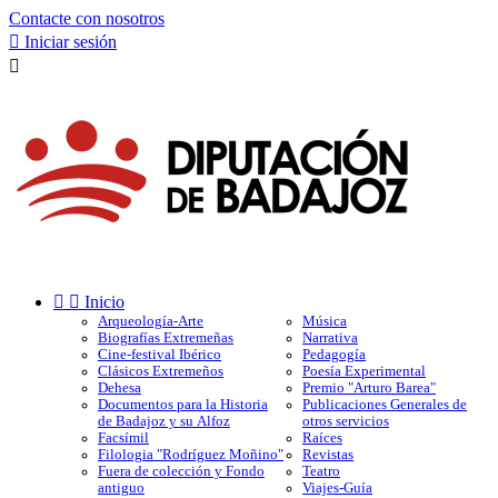
Contacte con nosotros

Iniciar sesión



Inicio
Arqueología-Arte
Música
Biografías Extremeñas
Narrativa
Cine-festival Ibérico
Pedagogía
Clásicos Extremeños
Poesía Experimental
Dehesa
Premio "Arturo Barea"
Documentos para la Historia
Publicaciones Generales de
de Badajoz y su Alfoz
otros servicios
Facsímil
Raíces
Filologia "Rodríguez Moñino"
Revistas
Fuera de colección y Fondo
Teatro
antiguo
Viajes-Guía