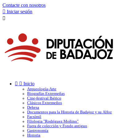
Contacte con nosotros

Iniciar sesión



Inicio
Arqueología-Arte
Biografías Extremeñas
Cine-festival Ibérico
Clásicos Extremeños
Dehesa
Documentos para la Historia de Badajoz y su Alfoz
Facsímil
Filologia "Rodríguez Moñino"
Fuera de colección y Fondo antiguo
Gastronomía
Historia