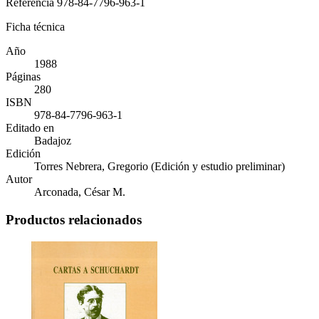
Referencia
978-84-7796-963-1
Ficha técnica
Año
1988
Páginas
280
ISBN
978-84-7796-963-1
Editado en
Badajoz
Edición
Torres Nebrera, Gregorio (Edición y estudio preliminar)
Autor
Arconada, César M.
Productos relacionados