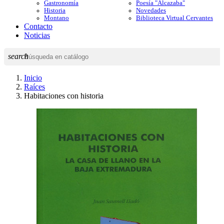
Gastronomía
Poesía "Alcazaba"
Historia
Novedades
Montano
Biblioteca Virtual Cervantes
Contacto
Noticias
search
Inicio
Raíces
Habitaciones con historia