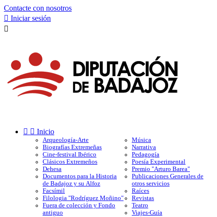
Contacte con nosotros

Iniciar sesión



Inicio
Arqueología-Arte
Música
Biografías Extremeñas
Narrativa
Cine-festival Ibérico
Pedagogía
Clásicos Extremeños
Poesía Experimental
Dehesa
Premio "Arturo Barea"
Documentos para la Historia
Publicaciones Generales de
de Badajoz y su Alfoz
otros servicios
Facsímil
Raíces
Filologia "Rodríguez Moñino"
Revistas
Fuera de colección y Fondo
Teatro
antiguo
Viajes-Guía