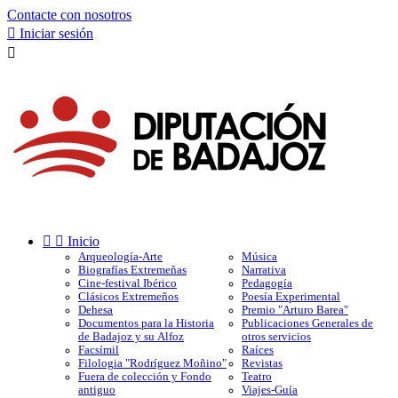
Contacte con nosotros

Iniciar sesión



Inicio
Arqueología-Arte
Música
Biografías Extremeñas
Narrativa
Cine-festival Ibérico
Pedagogía
Clásicos Extremeños
Poesía Experimental
Dehesa
Premio "Arturo Barea"
Documentos para la Historia
Publicaciones Generales de
de Badajoz y su Alfoz
otros servicios
Facsímil
Raíces
Filologia "Rodríguez Moñino"
Revistas
Fuera de colección y Fondo
Teatro
antiguo
Viajes-Guía