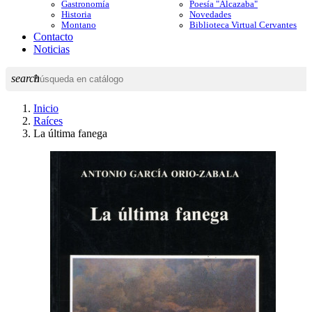
Gastronomía
Poesía "Alcazaba"
Historia
Novedades
Montano
Biblioteca Virtual Cervantes
Contacto
Noticias
search
Inicio
Raíces
La última fanega