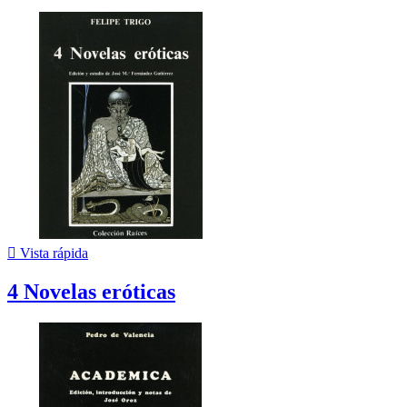

Vista rápida
4 Novelas eróticas