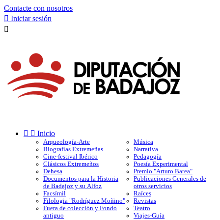
Contacte con nosotros

Iniciar sesión



Inicio
Arqueología-Arte
Música
Biografías Extremeñas
Narrativa
Cine-festival Ibérico
Pedagogía
Clásicos Extremeños
Poesía Experimental
Dehesa
Premio "Arturo Barea"
Documentos para la Historia
Publicaciones Generales de
de Badajoz y su Alfoz
otros servicios
Facsímil
Raíces
Filologia "Rodríguez Moñino"
Revistas
Fuera de colección y Fondo
Teatro
antiguo
Viajes-Guía