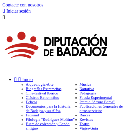
Contacte con nosotros

Iniciar sesión



Inicio
Arqueología-Arte
Música
Biografías Extremeñas
Narrativa
Cine-festival Ibérico
Pedagogía
Clásicos Extremeños
Poesía Experimental
Dehesa
Premio "Arturo Barea"
Documentos para la Historia
Publicaciones Generales de
de Badajoz y su Alfoz
otros servicios
Facsímil
Raíces
Filologia "Rodríguez Moñino"
Revistas
Fuera de colección y Fondo
Teatro
antiguo
Viajes-Guía