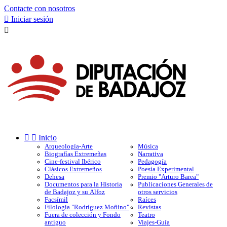
Contacte con nosotros

Iniciar sesión



Inicio
Arqueología-Arte
Música
Biografías Extremeñas
Narrativa
Cine-festival Ibérico
Pedagogía
Clásicos Extremeños
Poesía Experimental
Dehesa
Premio "Arturo Barea"
Documentos para la Historia
Publicaciones Generales de
de Badajoz y su Alfoz
otros servicios
Facsímil
Raíces
Filologia "Rodríguez Moñino"
Revistas
Fuera de colección y Fondo
Teatro
antiguo
Viajes-Guía