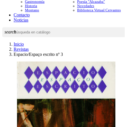
Gastronomía
Poesía "Alcazaba"
Historia
Novedades
Montano
Biblioteca Virtual Cervantes
Contacto
Noticias
search
Inicio
Revistas
Espacio/Espaço escrito nº 3