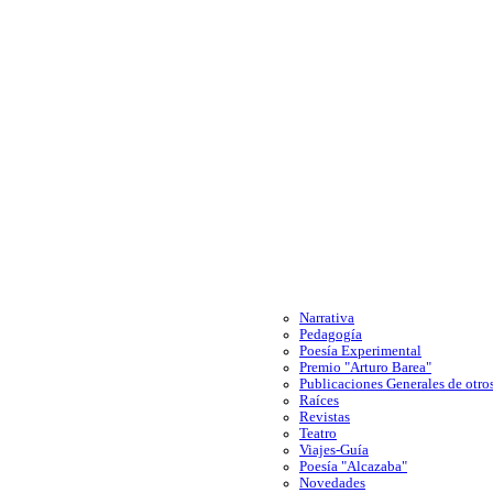
Narrativa
Pedagogía
Poesía Experimental
Premio "Arturo Barea"
Publicaciones Generales de otros
Raíces
Revistas
Teatro
Viajes-Guía
Poesía "Alcazaba"
Novedades