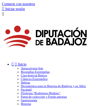
Contacte con nosotros

Iniciar sesión



Inicio
Arqueología-Arte
Biografías Extremeñas
Cine-festival Ibérico
Clásicos Extremeños
Dehesa
Documentos para la Historia de Badajoz y su Alfoz
Facsímil
Filologia "Rodríguez Moñino"
Fuera de colección y Fondo antiguo
Gastronomía
Historia