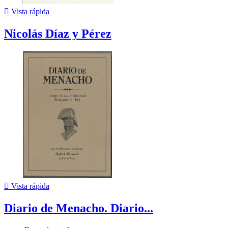

Vista rápida
Nicolás Díaz y Pérez

Vista rápida
Diario de Menacho. Diario...