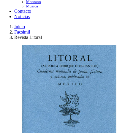
Montano
Música
Contacto
Noticias
Inicio
Facsímil
Revista Litoral