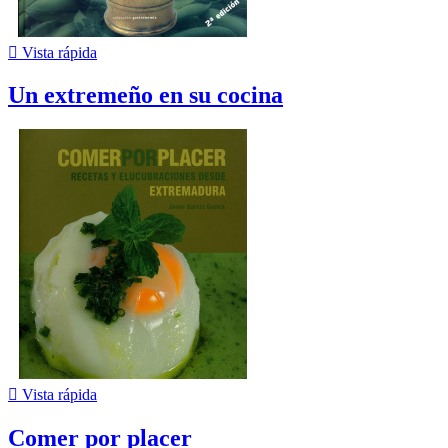

Vista rápida
Un extremeño en su cocina

Vista rápida
Comer por placer