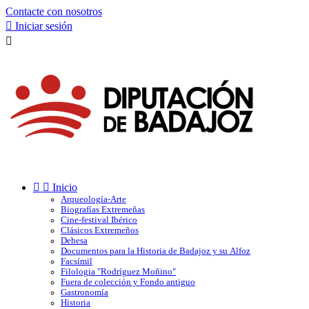
Contacte con nosotros

Iniciar sesión



Inicio
Arqueología-Arte
Biografías Extremeñas
Cine-festival Ibérico
Clásicos Extremeños
Dehesa
Documentos para la Historia de Badajoz y su Alfoz
Facsímil
Filologia "Rodríguez Moñino"
Fuera de colección y Fondo antiguo
Gastronomía
Historia