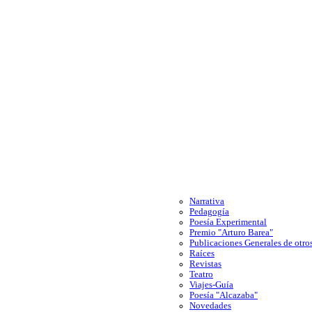
Narrativa
Pedagogía
Poesía Experimental
Premio "Arturo Barea"
Publicaciones Generales de otros
Raíces
Revistas
Teatro
Viajes-Guía
Poesía "Alcazaba"
Novedades