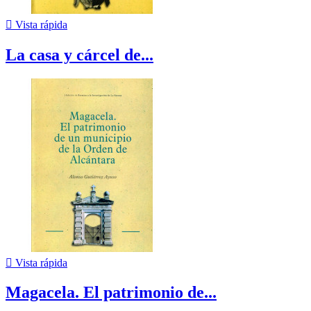

Vista rápida
La casa y cárcel de...

Vista rápida
Magacela. El patrimonio de...