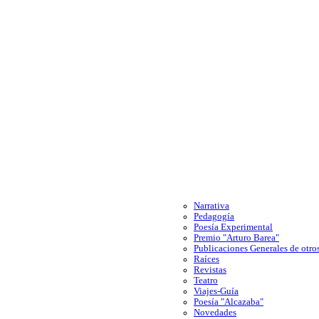
Narrativa
Pedagogía
Poesía Experimental
Premio "Arturo Barea"
Publicaciones Generales de otros
Raíces
Revistas
Teatro
Viajes-Guía
Poesía "Alcazaba"
Novedades