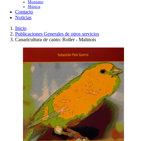
Montano
Música
Contacto
Noticias
Inicio
Publicaciones Generales de otros servicios
Canaricultura de canto: Roller - Malinois