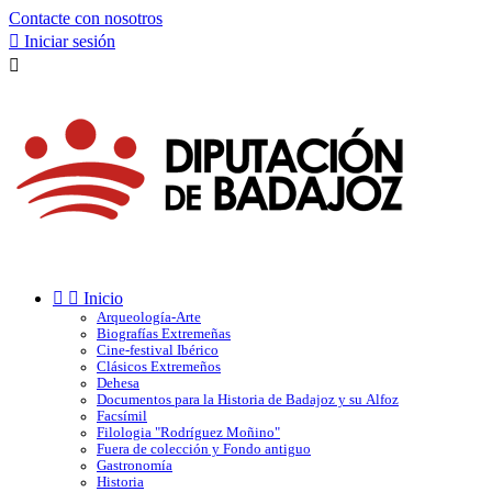
Contacte con nosotros

Iniciar sesión



Inicio
Arqueología-Arte
Biografías Extremeñas
Cine-festival Ibérico
Clásicos Extremeños
Dehesa
Documentos para la Historia de Badajoz y su Alfoz
Facsímil
Filologia "Rodríguez Moñino"
Fuera de colección y Fondo antiguo
Gastronomía
Historia