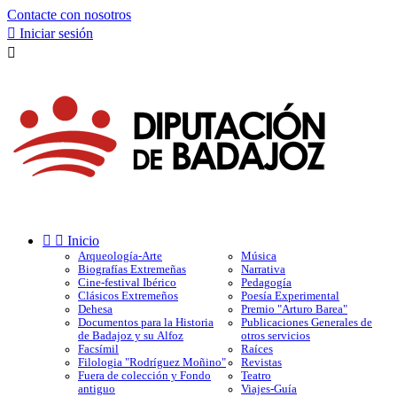
Contacte con nosotros

Iniciar sesión



Inicio
Arqueología-Arte
Música
Biografías Extremeñas
Narrativa
Cine-festival Ibérico
Pedagogía
Clásicos Extremeños
Poesía Experimental
Dehesa
Premio "Arturo Barea"
Documentos para la Historia
Publicaciones Generales de
de Badajoz y su Alfoz
otros servicios
Facsímil
Raíces
Filologia "Rodríguez Moñino"
Revistas
Fuera de colección y Fondo
Teatro
antiguo
Viajes-Guía