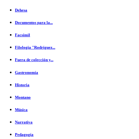
Dehesa
Documentos para la...
Facsímil
Filologia "Rodríguez...
Fuera de colección y...
Gastronomía
Historia
Montano
Música
Narrativa
Pedagogía