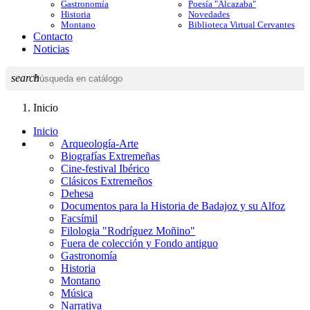
Gastronomía
Poesía "Alcazaba"
Historia
Novedades
Montano
Biblioteca Virtual Cervantes
Contacto
Noticias
search
Inicio
Inicio
Arqueología-Arte
Biografías Extremeñas
Cine-festival Ibérico
Clásicos Extremeños
Dehesa
Documentos para la Historia de Badajoz y su Alfoz
Facsímil
Filologia "Rodríguez Moñino"
Fuera de colección y Fondo antiguo
Gastronomía
Historia
Montano
Música
Narrativa