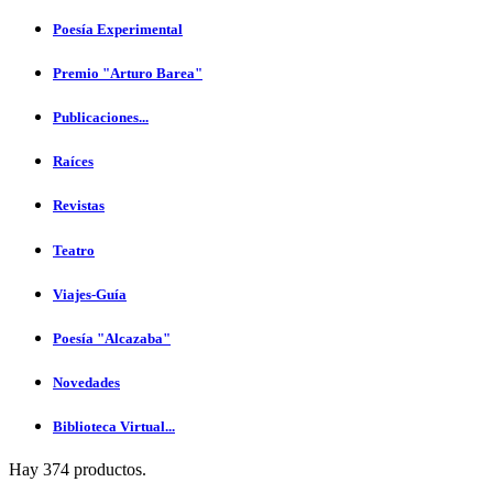
Poesía Experimental
Premio "Arturo Barea"
Publicaciones...
Raíces
Revistas
Teatro
Viajes-Guía
Poesía "Alcazaba"
Novedades
Biblioteca Virtual...
Hay 374 productos.