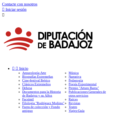
Contacte con nosotros

Iniciar sesión



Inicio
Arqueología-Arte
Música
Biografías Extremeñas
Narrativa
Cine-festival Ibérico
Pedagogía
Clásicos Extremeños
Poesía Experimental
Dehesa
Premio "Arturo Barea"
Documentos para la Historia
Publicaciones Generales de
de Badajoz y su Alfoz
otros servicios
Facsímil
Raíces
Filologia "Rodríguez Moñino"
Revistas
Fuera de colección y Fondo
Teatro
antiguo
Viajes-Guía