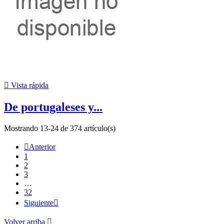

Vista rápida
De portugaleses y...
Mostrando 13-24 de 374 artículo(s)

Anterior
1
2
3
…
32
Siguiente

Volver arriba
