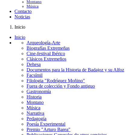
Montano
Música
Contacto
Noticias
Inicio
Inicio
Arqueología-Arte
Biografías Extremeñas
Cine-festival Ibérico
Clásicos Extremeños
Dehesa
Documentos para la Historia de Badajoz y su Alfoz
Facsímil
Filologia "Rodríguez Moñino"
Fuera de colección y Fondo antiguo
Gastronomía
Historia
Montano
Música
Narrativa
Pedagogía
Poesía Experimental
Premio "Arturo Barea"
Publicaciones Generales de otros servicios