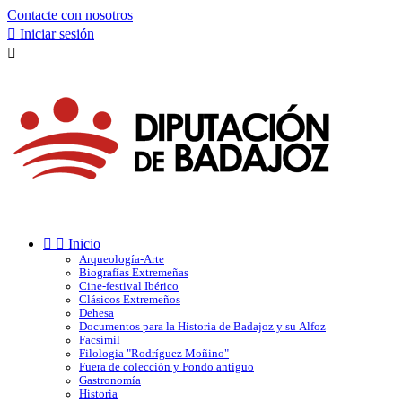
Contacte con nosotros

Iniciar sesión



Inicio
Arqueología-Arte
Biografías Extremeñas
Cine-festival Ibérico
Clásicos Extremeños
Dehesa
Documentos para la Historia de Badajoz y su Alfoz
Facsímil
Filologia "Rodríguez Moñino"
Fuera de colección y Fondo antiguo
Gastronomía
Historia