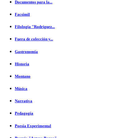
Documentos para la...
Facsímil
Filologia "Rodríguez...
Fuera de colección y...
Gastronomía
Historia
Montano
Música
Narrativa
Pedagogía
Poesía Experimental