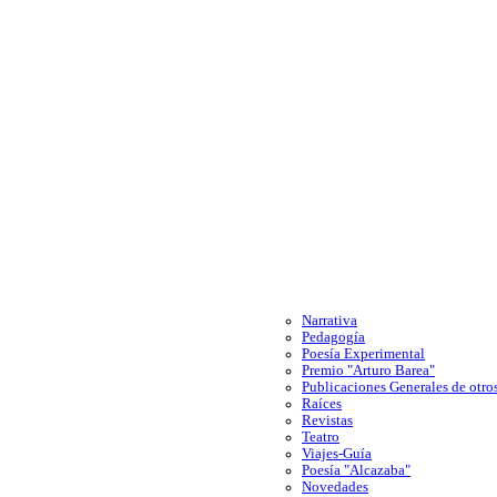
Narrativa
Pedagogía
Poesía Experimental
Premio "Arturo Barea"
Publicaciones Generales de otros
Raíces
Revistas
Teatro
Viajes-Guía
Poesía "Alcazaba"
Novedades