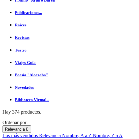
Premio "Arturo Barea"
Publicaciones...
Raíces
Revistas
Teatro
Viajes-Guía
Poesía "Alcazaba"
Novedades
Biblioteca Virtual...
Hay 374 productos.
Ordenar por:
Relevancia

Los más vendidos
Relevancia
Nombre, A a Z
Nombre, Z a A